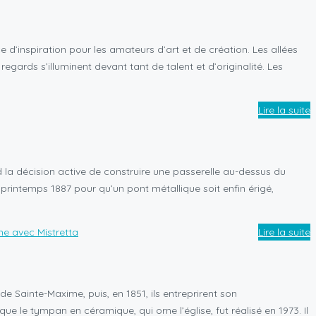
d’inspiration pour les amateurs d’art et de création. Les allées
egards s’illuminent devant tant de talent et d’originalité. Les
Lire la suite
d la décision active de construire une passerelle au-dessus du
 printemps 1887 pour qu’un pont métallique soit enfin érigé,
Lire la suite
 de Sainte-Maxime, puis, en 1851, ils entreprirent son
ue le tympan en céramique, qui orne l’église, fut réalisé en 1973. Il