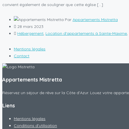
convient également de souligner que cette église […]
Par
Appartements Mistretta
28 mars 2023
Hébergement
,
Location d'appartements à Sainte-Maxime
,
Mentions légales
Contact
Appartements Mistretta
Réservez un séjour de rêve sur la Côte d’Azur. Louez votre appar
Liens
Mentions légales
Conditions d’utilisation