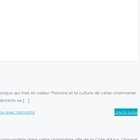
ique qui met en valeur l’histoire et la culture de cette charmante
bitants se […]
Lire la suite
ontournable dans cette charmante ville de la Côte d’Azur. Chaque